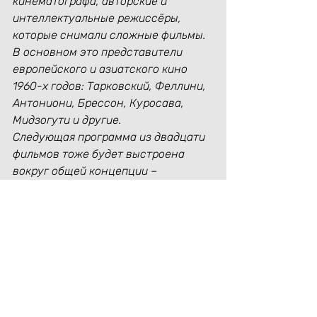
кинематографа, авторские и 
интеллектуальные режиссёры, 
которые снимали сложные фильмы. 
В основном это представители 
европейского и азиатского кино 
1960-х годов: Тарковский, Феллини, 
Антониони, Брессон, Куросава, 
Мидзогути и другие.
Следующая программа из двадцати 
фильмов тоже будет выстроена 
вокруг общей концепции – 
философской проблематики, 
связывающей все выбранные 
картины.»
Как проходят встречи Киноклуба?
Александр:
«Мы встречаемся два 
раза в месяц, обычно по 
воскресеньям. Каждая встреча 