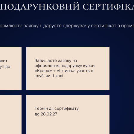
 подарунковий сертифік
ормлюєте заявку і даруєте одержувачу сертифікат з пром
Залишаєте заявку на
акет
оформлення подарунку: курси
уп до
«Краса» + «Істина», участь в
клубі чи Школі
Термін дії сертифікату
до 28.02.27