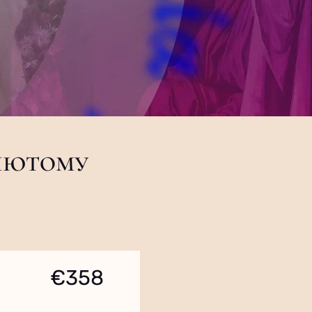
 лютому
€358