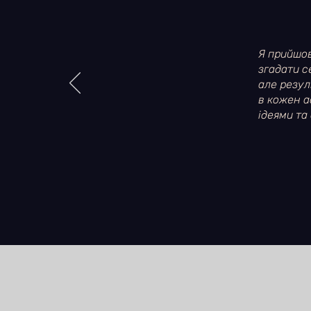
Я прийшов
згадати с
але резул
в кожен а
ідеями та 