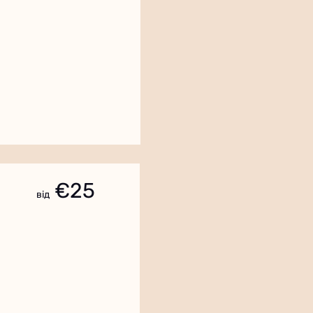
€25
від