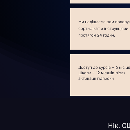
Ми надішлемо вам подару
сертифікат з інструкціями
протягом 24 годин.
Доступ до курсів – 6 місіці
Школи – 12 місяців після
активації підписки
Нік, С