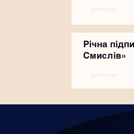
Докладніше
Річна підп
Смислів»
Докладніше