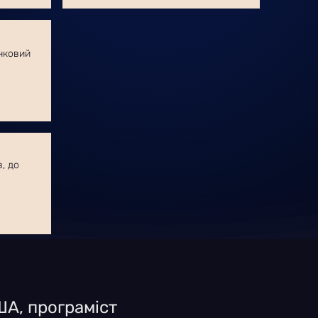
нковий
в, до
ША, програміст