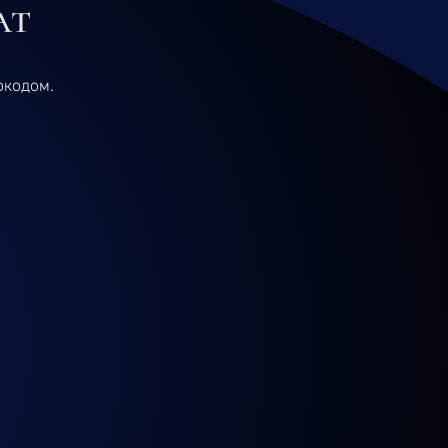
ат
окодом.