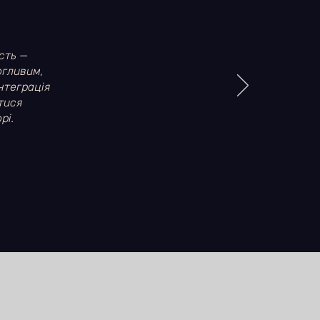
сть —
огливим,
нтеграція
тися
рі.