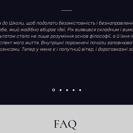
 до Школи, щоб подолати беззмістовність і безнаправлені
ебе, який жадібно вбирає ідеї. Рік виявився складним і вим
ьтатом стало не лише розуміння основ філософії, а й їхня і
спект мого життя. Внутрішні порожнечі почали заповнюва
сенсами. Тепер у мене є і попутний вітер, і дороговказні зо
FAQ