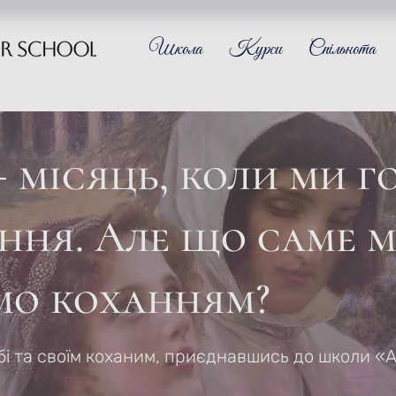
Школа
Курси
Спільнота
 місяць, коли ми г
ння. Але що саме 
мо коханням?
бі та своїм коханим, приєднавшись до школи «А