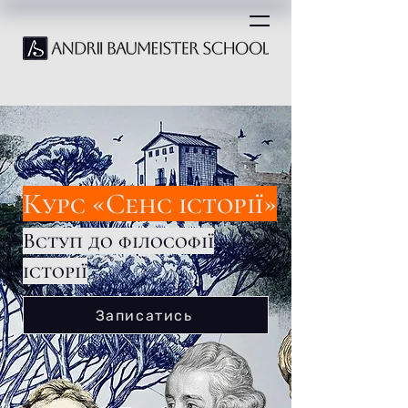
Курс «Сенс історії»
Вступ до філософії
історії
Записатись