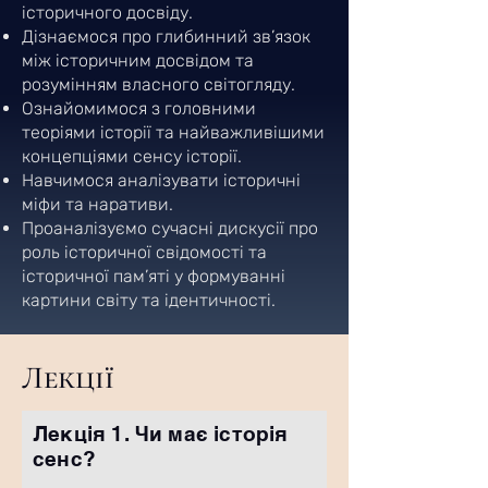
історичного досвіду.
Дізнаємося про глибинний зв’язок
між історичним досвідом та
розумінням власного світогляду.
Ознайомимося з головними
теоріями історії та найважливішими
концепціями сенсу історії.
Навчимося аналізувати історичні
міфи та наративи.
Проаналізуємо сучасні дискусії про
роль історичної свідомості та
історичної пам’яті у формуванні
картини світу та ідентичності.
Лекції
Лекція 1. Чи має історія
сенс?