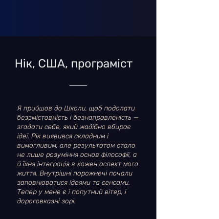
Нік, США, програміст
Я прийшов до Школи, щоб подолати
беззмістовність і безнаправленість —
згадати себе, який жадібно вбирає
ідеї. Рік виявився складним і
вимогливим, але результатом стало
не лише розуміння основ філософії, а
й їхня інтеграція в кожен аспект мого
життя. Внутрішні порожнечі почали
заповнюватися ідеями та сенсами.
Тепер у мене є і попутний вітер, і
дороговказні зорі.