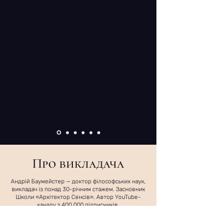
Про викладача
Андрій Баумейстер — доктор філософських наук,
викладач із понад 30-річним стажем. Засновник
Школи «Архітектор Сенсів». Автор YouTube-
каналу з 400 000 підписників.