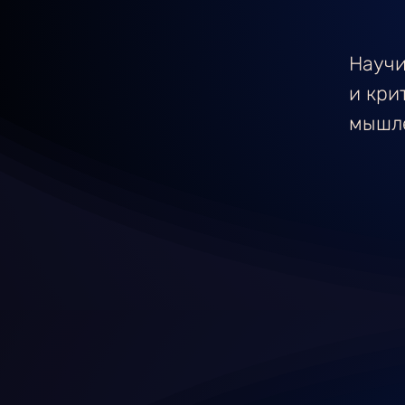
Научи
и кри
мышл