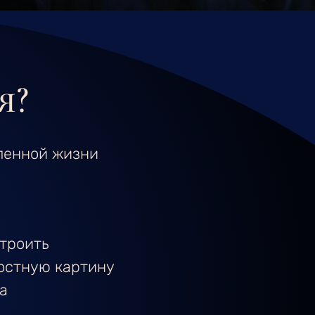
я?
ленной жизни
троить
остную
картину
а