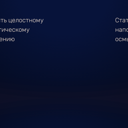
ть целостному
Стат
тическому
нап
ению
осм