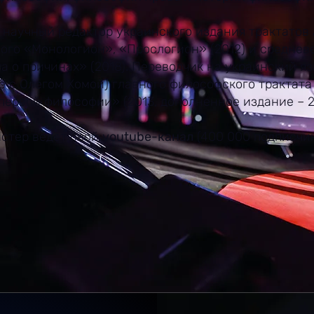
 научный редактор украинского издания трактатов
ого «Монологион», «Прослогион» (2012) и среднев
а о причинах» (2018). Переводчик на украинский яз
е с Олегом Хомой) главного философского трактата
первой философии» (2013, дополненное издание – 2
стер ведет свой
youtube-канал
(400 000 подписчи