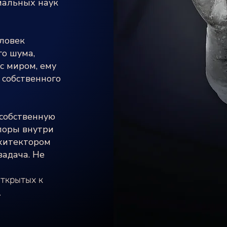
иальных наук
ловек
го шума,
с миром, ему
 собственного
 собственную
поры внутри
рхитектором
задача. Не
ткрытых к
.