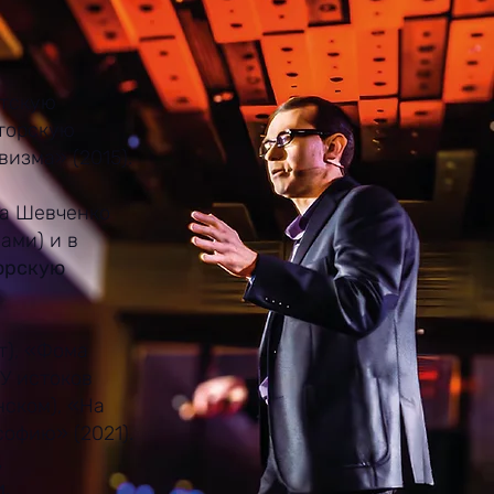
атскую
кторскую
изма» (2015).
са Шевченко
ами) и в
орскую
т), «Фома
«У истоков
нском), «На
офию» (2021).
,
и
.