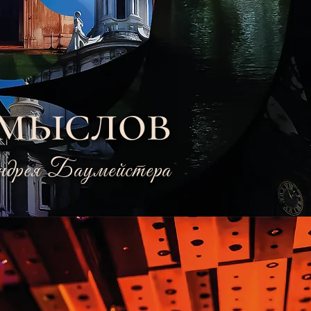
Смыслов
ндрея Баумейстера