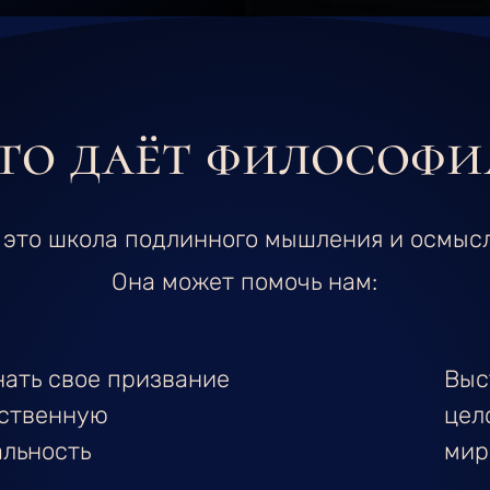
то даёт философи
 это школа подлинного мышления и осмыс
Она может помочь нам:
нать свое призвание
Выс
бственную
цел
альность
мир