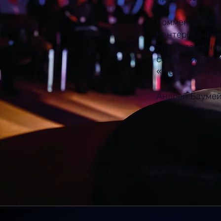
Комментатор и
Кентерберийск
трактата «Книг
сотрудничеств
«Медитации о 
Андрей Баумей