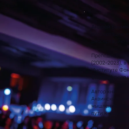
Андрей Бауме
диссертацию «
диссертацию «
Преподавал в 
(2002–2023), в
Институте Фом
философскую 
Автор книг «Ф
Аквинский: вве
мышления и быт
пути к мышлен
Также автор б
практической 