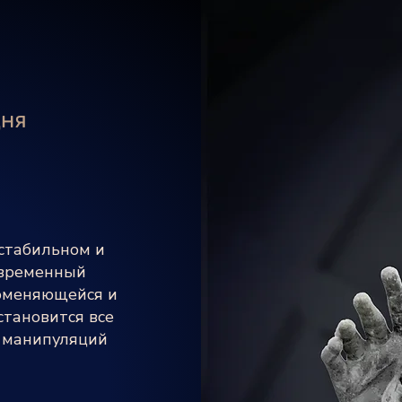
дня
стабильном и
овременный
роменяющейся и
тановится все
 манипуляций