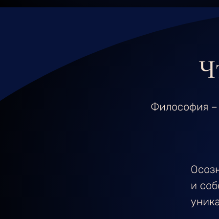
Ч
Философия –
Осоз
и со
уник