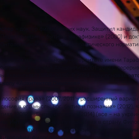
йстер
– доктор философских наук. Защитил кандид
Первопринцип и бытие в метафизике» (2000) и до
Онтологические основания практического норматив
Киевском национальном университете имени Тара
 Киево-Могилянской Академии (2001–2012 с перерыв
ы Аквинского (1998–2018). В 2024 году основал
авт
школу «Архитектор Смыслов»
.
илософия права» (2007, 2011 – расширенный вариан
дение в его мысль. Бог, бытие и познание» (2012), 
ия» (2012), «Бытие и благо» (2014) (все – на украи
ию. Интеллектуальные путешествия в страну Филос
олее 50 статей на темы
метафизики, эпистемологии
философии, философии права и истории философи