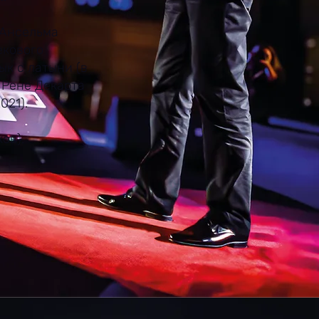
 Ансельма
екового
ык с латыни (в
 Рене Декарта
021).
ков).