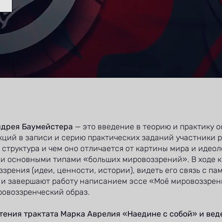
ндрея Баумейстера
— это введение в теорию и практику 
кций в записи и серию практических заданий участники р
 структура и чем оно отличается от картины мира и идеол
и основными типами «больших мировоззрений». В ходе ку
зрения (идеи, ценности, истории), видеть его связь с па
и завершают работу написанием эссе «Моё мировоззрен
овоззренческий образ.
тения трактата Марка Аврелия «Наедине с собой» и ве