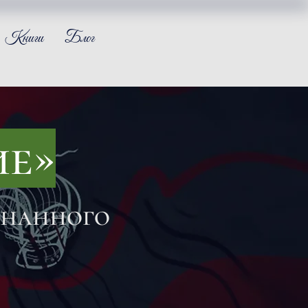
Книги
Блог
ие»
знанного