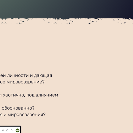
шей личности и дающая
вое мировоззрение?
и хаотично, под влиянием
и обоснованно?
я и мировоззрения?