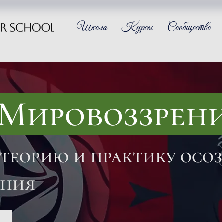
Школа
Курсы
Сообщество
«Мировоззрен
 теорию и практику осо
ения