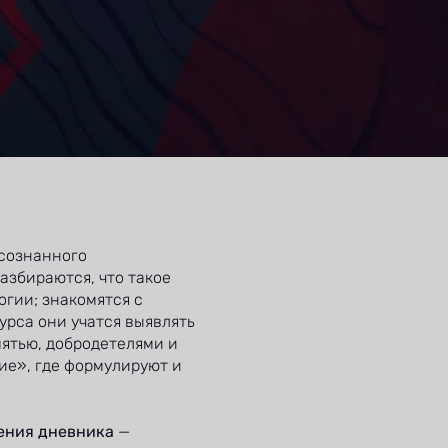
осознанного
азбираются, что такое
огии; знакомятся с
рса они учатся выявлять
мятью, добродетелями и
ие», где формулируют и
дения дневника
—