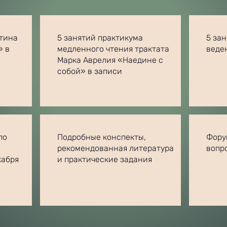
тина
5 занятий практикума
5 за
»
в
медленного чтения трактата
веде
Марка Аврелия «Наедине с
собой»
в записи
по
Подробные конспекты,
Фору
рекомендованная литература
вопр
кабря
и практические задания